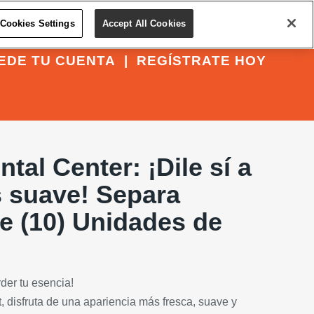
Cookies Settings
Accept All Cookies
EDE TU CUENTA
|
REGÍSTRATE HOY
tal Center: ¡Dile sí a
s suave! Separa
e (10) Unidades de
der tu esencia!
, disfruta de una apariencia más fresca, suave y