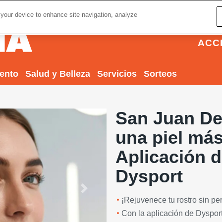
 your device to enhance site navigation, analyze
ACC
iento
Salud y Belleza
Servicios
Sorteos
San Juan Den
una piel má
Aplicación d
Dysport
Next
¡Rejuvenece tu rostro sin per
Con la aplicación de Dysport