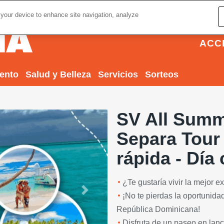
 your device to enhance site navigation, analyze
ACC
iento
Salud y Belleza
Servicios
Sorteos
SV All Summ
Separa Tour 
rápida - Día
¿Te gustaría vivir la mejor e
Next
¡No te pierdas la oportunidad
República Dominicana!
Disfruta de un paseo en lanch