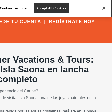
Cookies Settings
Accept All Cookies
EDE TU CUENTA
|
REGÍSTRATE HOY
er Vacations & Tours:
Isla Saona en lancha
 completo
xperiencia del Caribe?
 de visitar Isla Saona, una de las joyas naturales de la
a rápida por las aguas cristalinas, relájate en la playa