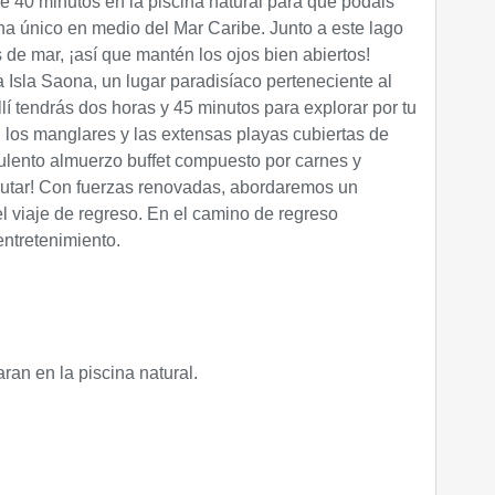
e 40 minutos en la piscina natural para que podáis
na único en medio del Mar Caribe. Junto a este lago
 de mar, ¡así que mantén los ojos bien abiertos!
Isla Saona, un lugar paradisíaco perteneciente al
lí tendrás dos horas y 45 minutos para explorar por tu
l, los manglares y las extensas playas cubiertas de
culento almuerzo buffet compuesto por carnes y
frutar! Con fuerzas renovadas, abordaremos un
 viaje de regreso. En el camino de regreso
 entretenimiento.
an en la piscina natural.
.