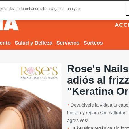
 your device to enhance site navigation, analyze
ACC
iento
Salud y Belleza
Servicios
Sorteos
Rose's Nails
adiós al friz
"Keratina Or
Devuélvele la vida a tu cabe
Next
hidrata y repara sin maltratar.
agresivos!
La keratina orgánica sin form