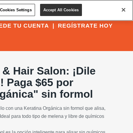
Cookies Settings
Accept All Cookies
EDE TU CUENTA
|
REGÍSTRATE HOY
 & Hair Salon: ¡Dile
z! Paga $65 por
gánica" sin formol
llo con una Keratina Orgánica sin formol que alisa,
 ¡Ideal para todo tipo de melena y libre de químicos
ol es la opción inteligente para alisar sin químicos