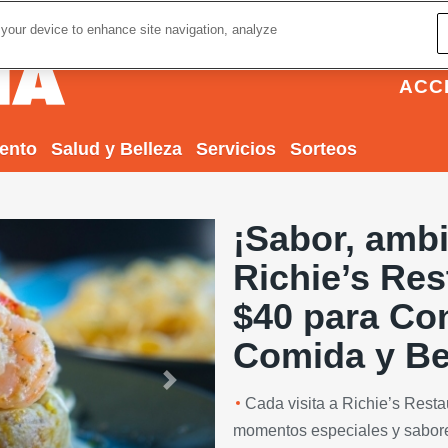
 your device to enhance site navigation, analyze
ACC
iento
Salud y Belleza
Servicios
Sorteos
¡Sabor, ambi
Richie’s Res
$40 para Co
Comida y Be
Next
Cada visita a Richie’s Rest
momentos especiales y sabore