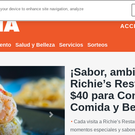
 your device to enhance site navigation, analyze
ACC
iento
Salud y Belleza
Servicios
Sorteos
¡Sabor, ambi
Richie’s Res
$40 para Co
Comida y Be
Next
Cada visita a Richie’s Rest
momentos especiales y sabore