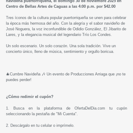
navideña puertorriqueña, el domingo 30 de noviembre 2025 en
Centro de Bellas Artes de Caguas a las 4:00 p.m. por $42.00
Tres íconos de la cultura popular puertorriqueña se unen para celebrar
la época más hermosa del año. Con la alegría y el sabor navideño de
José Noguera, la voz inconfundible de Odidio González, El Jibarito de
Lares, y la elegancia musical del legendario Trío Los Condes.
Un solo escenario. Un solo corazón. Una sola tradición. Vive un
concierto único, lleno de música, sentimiento y orgullo boricua.
🎄Cumbre Navideña 🎶 Un evento de Producciones Arriaga que ¡no te
puedes perder!
¿Cómo redimir el cupón?
1. Busca en la plataforma de OfertaDelDia.com tu cupón
seleccionando la pestaña de "Mi Cuenta".
2. Descárgalo en tu celular o imprímelo.