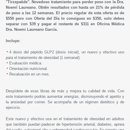
"Tirzepatide". Novedoso tratamiento para perder peso con la Dra.
Noemí Laureano. Obtén resultados con hasta un 21% de pérdida
de peso a las 12 semanas. El precio regular de esta oferta es de
$550 pero con Oferta del D
í
a lo consigues en $350, solo debes
separar con $39 y pagar el restante de $311 en
Oficina Médica
Dra. Noemi Laureano García.
Incluye:
4 dosis del péptido GLP2 (dosis inicial), un nuevo y efectivo uso
para el tratamiento de obesidad (1 semanal).
Evaluación médica.
Orientación nutricional.
Revaluación en un mes.
Despídete de esas libras de más y mejora tu calidad de vida. Con
este tratamiento podrás aumentar energías, disminuyendo el apetito y
la ansiedad por comer. Se acompaña de un régimen dietético y de
ejercicio.
Este nuevo y efectivo usa en el tratamiento de obesidad en adultos
que también puedan padecer de hipertensión arterial, diabetes, apnea
del sueño, colesterol alto y enfermedad cardiovascular. Se reporta una