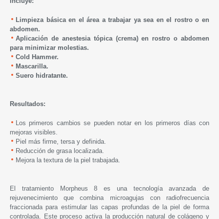
Incluye:
Limpieza b
á
sica en el
á
rea a trabajar ya sea en el rostro o en
abdomen.
Aplicaci
ó
n de anestesia t
ó
pica (crema) en rostro o abdomen
para minimizar molestias.
Cold Hammer.
Mascarilla.
Suero hidratante.
Resultados:
Los primeros cambios se pueden notar en los primeros d
í
as con
mejoras visibles.
Piel m
á
s firme, tersa y definida.
Reducci
ó
n de grasa localizada.
Mejora la textura de la piel trabajada.
El tratamiento Morpheus 8 es una tecnología avanzada de
rejuvenecimiento que combina microagujas con radiofrecuencia
fraccionada para estimular las capas profundas de la piel de forma
controlada. Este proceso activa la producción natural de colágeno y