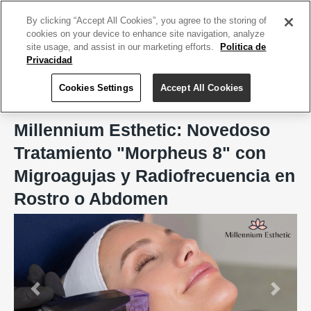
ACCEDE TU CUENTA
|
REGÍSTRATE HOY
By clicking “Accept All Cookies”, you agree to the storing of
cookies on your device to enhance site navigation, analyze
site usage, and assist in our marketing efforts.
Politica de
Privacidad
Cookies Settings
Accept All Cookies
Home
Millennium Esthetic
Millennium Esthetic: Novedoso
Tratamiento "Morpheus 8" con
Migroagujas y Radiofrecuencia en
Rostro o Abdomen
Previous
Next