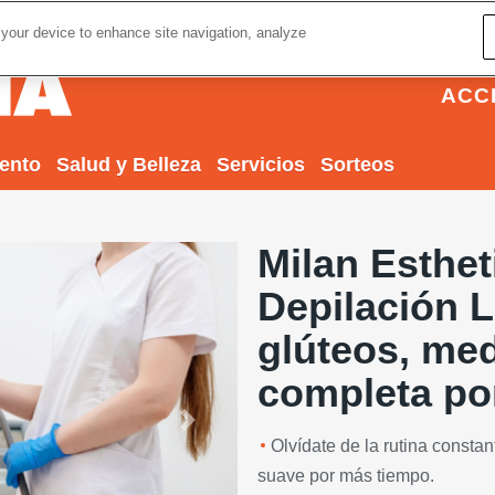
 your device to enhance site navigation, analyze
ACC
iento
Salud y Belleza
Servicios
Sorteos
Milan Esthet
Depilación Lá
glúteos, med
completa po
Next
Olvídate de la rutina constant
suave por más tiempo.