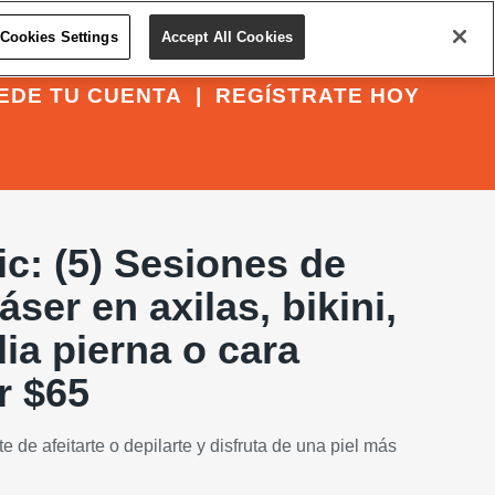
Cookies Settings
Accept All Cookies
EDE TU CUENTA
|
REGÍSTRATE HOY
ic: (5) Sesiones de
ser en axilas, bikini,
ia pierna o cara
r $65
e de afeitarte o depilarte y disfruta de una piel más