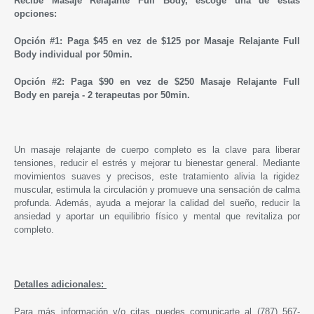
Recibe Masaje Relajante Full Body, escoge una de estas
opciones:
Opción #1: Paga
$45 en vez de $125 por
Masaje Relajante Full
Body
individual por 50min.
Opción #2:
Paga
$90 en vez de $250
Masaje Relajante Full
Body
en pareja - 2 terapeutas por
50min.
Un masaje relajante de cuerpo completo es la clave para liberar
tensiones, reducir el estrés y mejorar tu bienestar general. Mediante
movimientos suaves y precisos, este tratamiento alivia la rigidez
muscular, estimula la circulación y promueve una sensación de calma
profunda. Además, ayuda a mejorar la calidad del sueño, reducir la
ansiedad y aportar un equilibrio físico y mental que revitaliza por
completo.
Detalles adicionales:
Para más información y/o citas puedes comunicarte al
(787) 567-