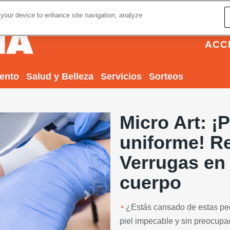
 your device to enhance site navigation, analyze
ACC
iento
Salud y Belleza
Servicios
Sorteos
Micro Art: ¡
uniforme! R
Verrugas en 
cuerpo
Next
¿Estás cansado de estas pe
piel impecable y sin preocupac