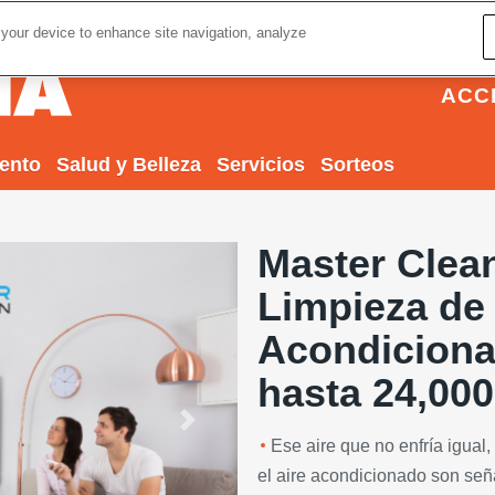
 your device to enhance site navigation, analyze
ACC
iento
Salud y Belleza
Servicios
Sorteos
Master Clea
Limpieza de
Acondiciona
hasta 24,00
Next
Ese aire que no enfría igual
el aire acondicionado son señ