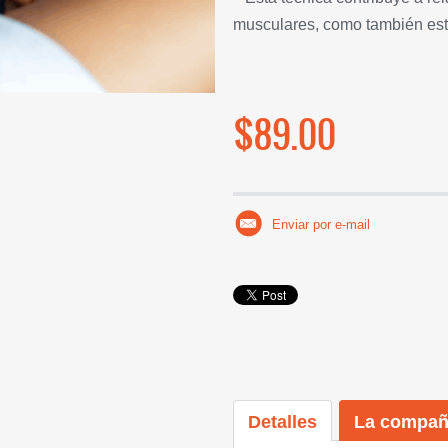
musculares, como también esti
$89.00
Enviar por e-mail
Detalles
La compañ