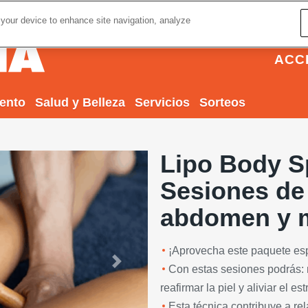
 your device to enhance site navigation, analyze
ACC
iento
Salud y Belleza
Servicios
Sorteos
Lipo Body Sp
Sesiones de
abdomen y 
¡Aprovecha este paquete espe
Next
Con estas sesiones podrás: mo
reafirmar la piel y aliviar el est
Esta técnica contribuye a rel