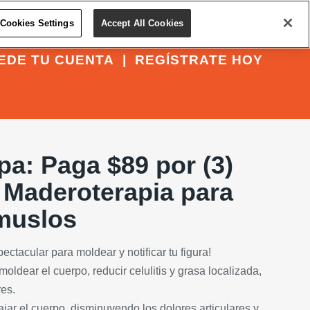
Cookies Settings
Accept All Cookies
EDE TU CUENTA
|
REGÍSTRATE HOY
a: Paga $89 por (3)
 Maderoterapia para
muslos
ctacular para moldear y notificar tu figura!
ldear el cuerpo, reducir celulitis y grasa localizada,
res.
ajar el cuerpo, disminuyendo los dolores articulares y