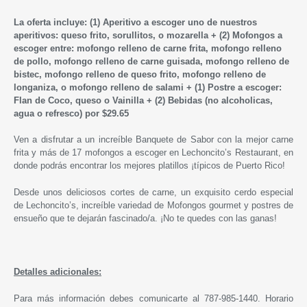
La oferta incluye: (1) Aperitivo a escoger uno de nuestros
aperitivos: queso frito, sorullitos, o mozarella + (2) Mofongos a
escoger entre: mofongo relleno de carne frita, mofongo relleno
de pollo, mofongo relleno de carne guisada, mofongo relleno de
bistec, mofongo relleno de queso frito, mofongo relleno de
longaniza, o mofongo relleno de salami + (1) Postre a escoger:
Flan de Coco, queso o Vainilla + (2) Bebidas (no alcoholicas,
agua o refresco) por $29.65
Ven a disfrutar a un increíble Banquete de Sabor con la mejor carne
frita y más de 17 mofongos a escoger en Lechoncito’s Restaurant, en
donde podrás encontrar los mejores platillos ¡típicos de Puerto Rico!
Desde unos deliciosos cortes de carne, un exquisito cerdo especial
de Lechoncito’s, increíble variedad de Mofongos gourmet y postres de
ensueño que te dejarán fascinado/a. ¡No te quedes con las ganas!
Detalles adicionales:
Para más información debes comunicarte al
787-985-1440
. Horario