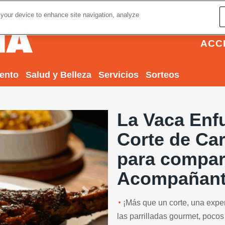
 your device to enhance site navigation, analyze
ACC
iento
Salud y Belleza
Servicios
Sorteos
La Vaca Enfu
Corte de Ca
para compart
Acompañante
Next
¡Más que un corte, una exper
las parrilladas gourmet, poco