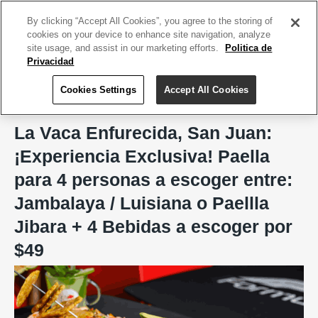
ACCEDE TU CUENTA
|
REGÍSTRATE HOY
By clicking “Accept All Cookies”, you agree to the storing of
cookies on your device to enhance site navigation, analyze
site usage, and assist in our marketing efforts.
Politica de
Privacidad
Cookies Settings
Accept All Cookies
Home
La Vaca Enfurecida
La Vaca Enfurecida, San Juan:
¡Experiencia Exclusiva! Paella
para 4 personas a escoger entre:
Jambalaya / Luisiana o Paellla
Jibara + 4 Bebidas a escoger por
$49