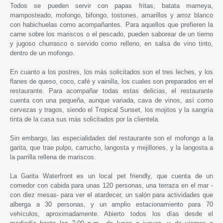
Todos se pueden servir con papas fritas, batata mameya,
mamposteado, mofongo, bifongo, tostones, amarillos y arroz blanco
con habichuelas como acompañantes. Para aquellos que prefieren la
carne sobre los mariscos o el pescado, pueden saborear de un tierno
y jugoso churrasco o servido como relleno, en salsa de vino tinto,
dentro de un mofongo.
En cuanto a los postres, los más solicitados son el tres leches, y los
flanes de queso, coco, café y vainilla, los cuales son preparados en el
restaurante. Para acompañar todas estas delicias, el restaurante
cuenta con una pequeña, aunque variada, cava de vinos, así como
cervezas y tragos, siendo el Tropical Sunset, los mojitos y la sangría
tinta de la casa sus más solicitados por la clientela.
Sin embargo, las especialidades del restaurante son el mofongo a la
garita, que trae pulpo, carrucho, langosta y mejillones, y la langosta a
la parrilla rellena de mariscos.
La Garita Waterfront es un local pet friendly, que cuenta de un
comedor con cabida para unas 120 personas, una terraza en el mar -
con diez mesas- para ver el atardecer, un salón para actividades que
alberga a 30 personas, y un amplio estacionamiento para 70
vehículos, aproximadamente. Abierto todos los días desde el