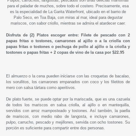
Pulpos, carruchos, langostas, pescados son unas delicias marítimas
para el paladar de muchos, sobre todo el costero. Precisamente, esa
es la especialidad de La Garita Waterfront, ubicado en el barrio de
Palo Seco, en Toa Baja, con miras al mar, ideal para degustar
mariscos, con sabor criollo, mientras se admira el atardecer caer.
Disfruta de (2) Platos escoger entre: Filete de pescado con 2
papas fritas o tostones, camarones al ajillo o a la criolla con
papas fritas o tostones o pechuga de pollo al ajillo o la criolla y
tostones o papas fritas + 2 copas de vino de la casa por $22.95
El almuerzo o la cena pueden iniciarse con las croquetas de bacalao,
los sorullitos, los camarones empanados con coco y los filetitos de
mero con salsa tártara como aperitivos.
De plato fuerte, se puede optar por la mariscada, que es una cazuela
de todos los mariscos en salsa criolla, al ajillo o en mantequilla,
servidos con arroz mamposteado y tostones. Así también, la paella
de mariscos, con medio rabo de langosta, e incluye camarones,
pulpo, carrucho, pescado y mejillones, servida con ocho tostones. Su
porción es suficiente para compartir entre dos personas.