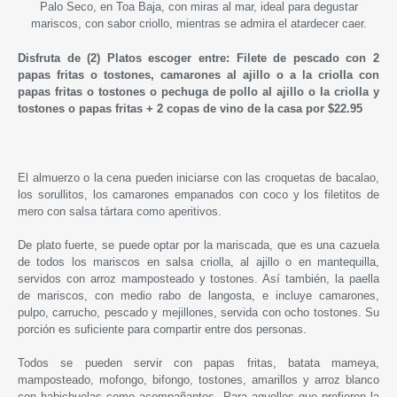
Palo Seco, en Toa Baja, con miras al mar, ideal para degustar
mariscos, con sabor criollo, mientras se admira el atardecer caer.
Disfruta de (2) Platos escoger entre: Filete de pescado con 2
papas fritas o tostones, camarones al ajillo o a la criolla con
papas fritas o tostones o pechuga de pollo al ajillo o la criolla y
tostones o papas fritas + 2 copas de vino de la casa por $22.95
El almuerzo o la cena pueden iniciarse con las croquetas de bacalao,
los sorullitos, los camarones empanados con coco y los filetitos de
mero con salsa tártara como aperitivos.
De plato fuerte, se puede optar por la mariscada, que es una cazuela
de todos los mariscos en salsa criolla, al ajillo o en mantequilla,
servidos con arroz mamposteado y tostones. Así también, la paella
de mariscos, con medio rabo de langosta, e incluye camarones,
pulpo, carrucho, pescado y mejillones, servida con ocho tostones. Su
porción es suficiente para compartir entre dos personas.
Todos se pueden servir con papas fritas, batata mameya,
mamposteado, mofongo, bifongo, tostones, amarillos y arroz blanco
con habichuelas como acompañantes. Para aquellos que prefieren la