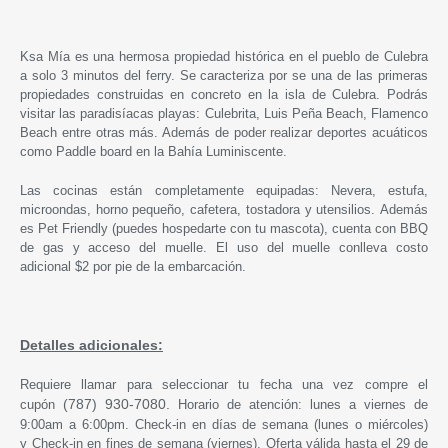
Ksa Mía es una hermosa propiedad histórica en el pueblo de Culebra
a solo 3 minutos del ferry. Se caracteriza por se una de las primeras
propiedades construidas en concreto en la isla de Culebra.
Podrás
visitar las paradisíacas playas: Culebrita, Luis Peña Beach, Flamenco
Beach entre otras más. Además de poder realizar deportes acuáticos
como Paddle board en la Bahía Luminiscente.
Las cocinas están completamente equipadas: Nevera, estufa,
microondas, horno pequeño, cafetera, tostadora y utensilios.
Además
es Pet Friendly (puedes hospedarte con tu mascota), cuenta con BBQ
de gas y acceso del muelle.
El uso del muelle conlleva costo
adicional $2 por pie de la embarcación.
Detalles adicionales:
Requiere llamar para seleccionar tu fecha una vez compre el
(787) 930-7080.
cupón
Horario de atención: lunes a viernes de
9:00am a 6:00pm.
Check-in en días de semana (lunes o miércoles)
y
Check-in en fines de semana (viernes). Oferta válida hasta el 29 de