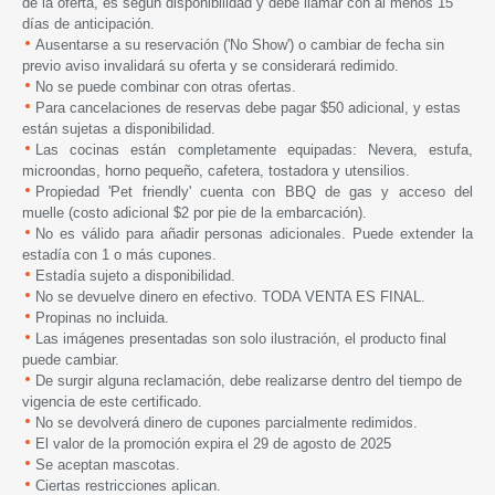
de la oferta, es según disponibilidad y debe llamar con al menos 15
días de anticipación.
Ausentarse a su reservación ('No Show') o cambiar de fecha sin
previo aviso invalidará su oferta y se considerará redimido.
No se puede combinar con otras ofertas.
Para cancelaciones de reservas debe pagar $50 adicional, y estas
están sujetas a disponibilidad.
Las cocinas están completamente equipadas: Nevera, estufa,
microondas, horno pequeño, cafetera, tostadora y utensilios.
Propiedad 'Pet friendly' cuenta con BBQ de gas y acceso del
muelle (costo adicional $2 por pie de la embarcación).
No es válido para añadir personas adicionales. Puede extender la
estadía con 1 o más cupones.
Estadía sujeto a disponibilidad.
No se devuelve dinero en efectivo. TODA VENTA ES FINAL.
Propinas no incluida.
Las imágenes presentadas son solo ilustración, el producto final
puede cambiar.
De surgir alguna reclamación, debe realizarse dentro del tiempo de
vigencia de este certificado.
No se devolverá dinero de cupones parcialmente redimidos.
El valor de la promoción expira
el 29 de agosto de 2025
Se aceptan mascotas.
Ciertas restricciones aplican.