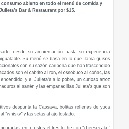
a consumo abierto en todo el menú de comida y
Julieta's Bar & Restaurant
por $15.
pasado, desde su ambientación hasta su experiencia
inigualable. Su menú se basa en lo que llama guisos
ernacionales con su sazón caribeña que han trascendido
ados son el cabrito al ron, el ossobuco al coñac, las
 encendido, y el Julieta‘s a lo pobre, un curioso arroz
 maduros al sartén y las empanadillas Julieta’s que son
ritivos despunta la Cassava, bolitas rellenas de yuca
al “whisky” y las setas al ajo tostado.
emporadas, entre estos el tres leche con “cheesecake”