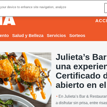
 your device to enhance site navigation, analyze
ACC
iento
Salud y Belleza
Servicios
Sorteos
Julieta’s Ba
una experie
Certificado
abierto en e
Next
En Julieta’s Bar & Restaurant
a disfrutar sin prisa, entre ris