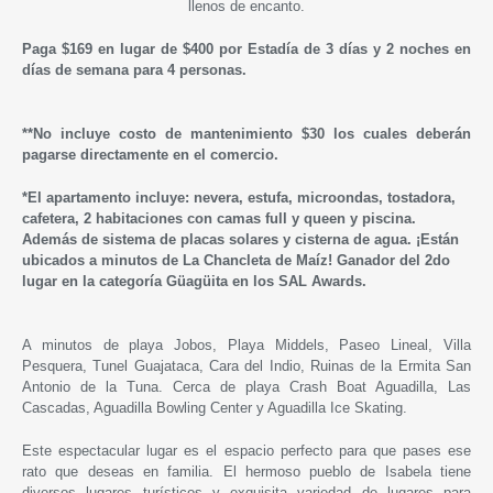
llenos de encanto.
Paga $169 en lugar de $400 por Estadía de 3 días y 2 noches en
días de semana para 4 personas.
*
*No incluye costo de mantenimiento $30 los cuales deberán
pagarse directamente en el comercio.
*El apartamento incluye: nevera, estufa, microondas, tostadora,
cafetera, 2 habitaciones con camas full y queen y piscina.
Además de
sistema de placas solares y cisterna de agua.
¡Están
ubicados a minutos de La Chancleta de Maíz! Ganador del 2do
lugar en la categoría Güagüita en los SAL Awards.
A minutos de playa Jobos, Playa Middels, Paseo Lineal, Villa
Pesquera, Tunel Guajataca, Cara del Indio, Ruinas de la Ermita San
Antonio de la Tuna. Cerca de playa Crash Boat Aguadilla, Las
Cascadas, Aguadilla Bowling Center y Aguadilla Ice Skating.
Este espectacular lugar es el espacio perfecto para que pases ese
rato que deseas en familia. El hermoso pueblo de Isabela tiene
diversos lugares turísticos y exquisita variedad de lugares para