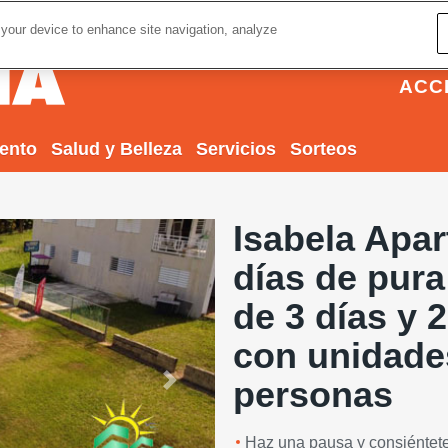
 your device to enhance site navigation, analyze
ACC
iento
Salud y Belleza
Servicios
Sorteos
Isabela Apar
días de pura
de 3 días y
con unidade
personas
Next
Haz una pausa y consiéntete