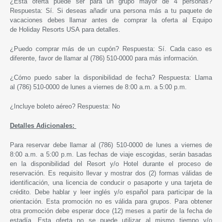
¿Esta oferta puede ser para un grupo mayor de 4 personas?
Respuesta: Sí. Si deseas añadir una persona más a tu paquete de
vacaciones debes llamar antes de comprar la oferta al Equipo
de
Holiday Resorts USA
para detalles.
¿Puedo comprar más de un cupón? Respuesta: Sí. Cada caso es
diferente, favor de llamar al
(786)
510-0000
para más información.
¿Cómo puedo saber la disponibilidad de fecha? Respuesta: Llama
al
(786)
510-0000
de lunes a viernes de 8:00 a.m. a 5:00 p.m.
¿Incluye boleto aéreo? Respuesta: No
Detalles Adicionales:
Para reservar debe llamar al
(786) 510-0000
de lunes a viernes de
8:00 a.m. a 5:00 p.m. Las fechas de viaje escogidas, serán basadas
en la disponibilidad del Resort y/o Hotel durante el proceso de
reservación. Es requisito llevar y mostrar dos (2) formas válidas de
identificación, una licencia de conducir o pasaporte y una tarjeta de
crédito. Debe hablar y leer inglés y/o español para participar de la
orientación. Esta promoción no es válida para grupos. Para obtener
otra promoción debe esperar doce (12) meses a partir de la fecha de
estadía. Esta oferta no se puede utilizar al mismo tiempo y/o