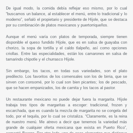
De igual modo, la comida debía reflejar eso mismo, por lo cual
“buscamos un balance, al establecer el menú, entre lo tradicional y lo
moderno”, señaló el propietario y presidente de Híjole, que se destaca
por su combinación de platos mexicanos y puertorriqueños.
Aunque el menú varía con platos de temporada, siempre tienen
disponible el queso fundido Híjole, que es en salsa de guayaba con
chorizo, la sopa de tortilla y el caldo tlalpeño, así como opciones
criollas. Entre las especialidades, están los camarones en salsa de
tamarindo chipotle y el churrasco Híjole.
Sin embargo, los tacos, en todas sus variedades, son el plato
predilecto. Los favoritos de los comensales son los de birria, que se
sirven con consomé, por lo cual son bien picantes; los de pescado,
que se hacen empanizados, los de carnita y los tacos al pastor.
Un restaurante mexicano no puede dejar fuera la margarita. Híjole
trabaja tres tipos de margaritas a escoger: tradicional, frozen y
escarchada, que es cuando la mezcla de margarita no se congela del
todo, por el tequila, por lo cual se cristaliza. “Claramente, es la reina
de nuestro menú. Me atrevo a decir que tenemos la variedad más
grande de cualquier oferta mexicana que exista en Puerto Rico”,