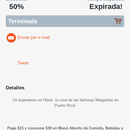
50%
Expirada!
Terminada
Enviar por e-mail
Tweet
Detalles
¡Te esperamos en Híjole la casa de las famosas Margaritas en
Puerto Rico!
Paga $15 y consume $30 en Menú Abierto de Comida, Bebidas y