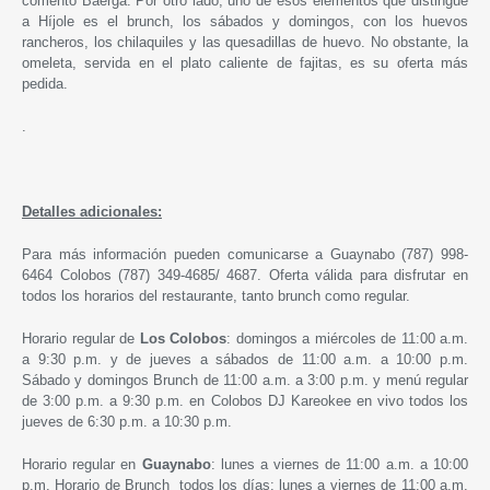
comentó Baerga. Por otro lado, uno de esos elementos que distingue
a Híjole es el brunch, los sábados y domingos, con los huevos
rancheros, los chilaquiles y las quesadillas de huevo. No obstante, la
omeleta, servida en el plato caliente de fajitas, es su oferta más
pedida.
.
Detalles adicionales:
Para más información pueden comunicarse a Guaynabo (787) 998-
6464 Colobos (787) 349-4685/ 4687. Oferta válida para disfrutar en
todos los horarios del restaurante, tanto brunch como regular.
Horario regular de
Los
Colobos
: domingos a miércoles de 11:00 a.m.
a 9:30 p.m. y de jueves a sábados de 11:00 a.m. a 10:00 p.m.
Sábado y domingos Brunch de 11:00 a.m. a 3:00 p.m. y menú regular
de 3:00 p.m. a 9:30 p.m. en Colobos DJ Kareokee en vivo todos los
jueves de 6:30 p.m. a 10:30 p.m.
Horario regular en
Guaynabo
: lunes a viernes de 11:00 a.m. a 10:00
p.m. Horario de Brunch todos los días: lunes a viernes de 11:00 a.m.