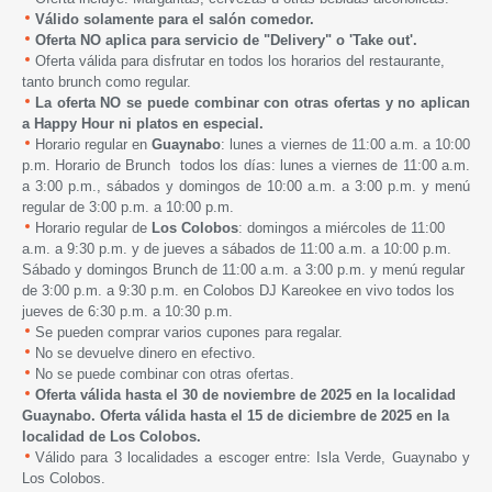
Válido solamente para el salón comedor.
Oferta NO aplica para servicio de "Delivery" o
'Take out'.
Oferta válida para disfrutar en todos los horarios del restaurante,
tanto brunch como regular.
La oferta NO se puede combinar con otras ofertas y no aplican
a Happy Hour ni platos en especial.
Horario regular en
Guaynabo
: lunes a viernes de 11:00 a.m. a 10:00
p.m. Horario de Brunch todos los días: lunes a viernes de 11:00 a.m.
a 3:00 p.m., sábados y domingos de 10:00 a.m. a 3:00 p.m. y menú
regular de 3:00 p.m. a 10:00 p.m.
Horario regular de
Los
Colobos
: domingos a miércoles de 11:00
a.m. a 9:30 p.m. y de jueves a sábados de 11:00 a.m. a 10:00 p.m.
Sábado y domingos Brunch de 11:00 a.m. a 3:00 p.m. y menú regular
de 3:00 p.m. a 9:30 p.m. en Colobos DJ Kareokee en vivo todos los
jueves de 6:30 p.m. a 10:30 p.m.
Se pueden comprar varios cupones para regalar.
No se devuelve dinero en efectivo.
No se puede combinar con otras ofertas.
Oferta válida hasta el 30 de noviembre de 2025 en la localidad
Guaynabo.
Oferta válida hasta el 15 de diciembre de 2025 en la
localidad de Los Colobos.
Válido para 3 localidades a escoger entre:
Isla Verde, Guaynabo y
Los Colobos.