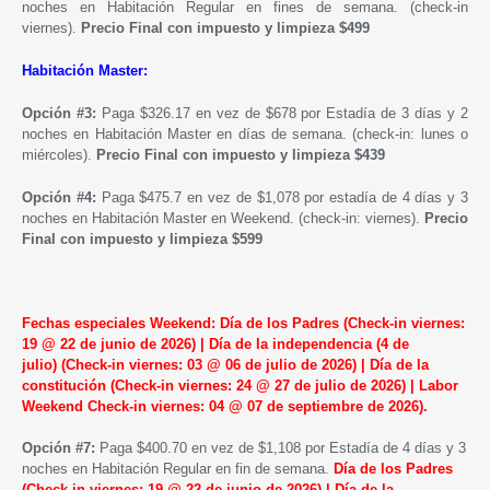
noches en Habitación Regular en fines
de semana
. (check-in
viernes).
Precio Final con impuesto y limpieza $499
Habitación Master:
Opción #3:
Paga $326.17 en vez de $678 por Estadía de 3 días y 2
noches en Habitación Master en días de semana. (check-in: lunes o
miércoles).
Precio Final con impuesto y limpieza $439
Opción #4:
Paga $475.7 en vez de $1,078 por estadía de 4 días y 3
noches en Habitación Master en
Weekend
. (check-in: viernes).
Precio
Final con impuesto y limpieza $599
Fechas especiales Weekend
:
Día de los Padres (Check-in viernes:
19 @ 22 de junio de 2026) |
Día de la independencia (4 de
julio)
(Check-in viernes: 03 @ 06 de julio de 2026)
| Día de la
constitución (Check-in viernes: 24 @ 27 de julio de 2026) |
Labor
Weekend
Check-in viernes: 04 @ 07 de septiembre de 2026)
.
Opción #7:
Paga $400.70 en vez de $1,108 por Estadía de 4 días y 3
noches en Habitación Regular en fin de semana.
Día de los Padres
(Check-in viernes: 19 @ 22 de junio de 2026)
|
Día de la