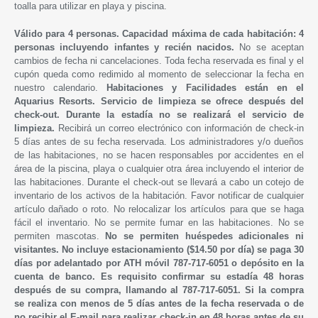
toalla para utilizar en playa y piscina.
Válido para 4 personas. Capacidad máxima de cada habitación: 4
personas incluyendo infantes y recién nacidos.
No se aceptan
cambios de fecha ni cancelaciones. Toda fecha reservada es final y el
cupón queda como redimido al momento de seleccionar la fecha en
nuestro calendario.
Habitaciones y Facilidades están en el
Aquarius Resorts. Servicio de limpieza se ofrece después del
check-out. Durante la estadía no se realizará el servicio de
limpieza.
Recibirá un correo electrónico con información de check-in
5 días antes de su fecha reservada. Los administradores y/o dueños
de las habitaciones, no se hacen responsables por accidentes en el
área de la piscina, playa o cualquier otra área incluyendo el interior de
las habitaciones. Durante el check-out se llevará a cabo un cotejo de
inventario de los activos de la habitación. Favor notificar de cualquier
artículo dañado o roto. No relocalizar los artículos para que se haga
fácil el inventario. No se permite fumar en las habitaciones. No se
permiten mascotas.
No se permiten huéspedes adicionales ni
visitantes. No incluye estacionamiento ($14.50 por día) se paga 30
días por adelantado por ATH móvil 787-717-6051 o depósito en la
cuenta de banco. Es requisito confirmar su estadía 48 horas
después de su compra, llamando al 787-717-6051. Si la compra
se realiza con menos de 5 días antes de la fecha reservada o de
no recibir el E-mail para realizar check-in en 48 horas antes de su