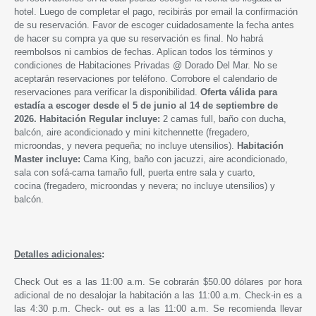
hotel. Luego de completar el pago, recibirás por email la confirmación
de su reservación. Favor de escoger cuidadosamente la fecha antes
de hacer su compra ya que su reservación es final. No habrá
reembolsos ni cambios de fechas. Aplican todos los términos y
condiciones de Habitaciones Privadas @ Dorado Del Mar. No se
aceptarán reservaciones por teléfono. Corrobore el calendario de
reservaciones para verificar la disponibilidad.
Oferta válida para
estadía a escoger desde
el 5 de junio
al 14 de septiembre de
2026
.
Habitación Regular incluye:
2 camas full, baño con ducha,
balcón, aire acondicionado y mini kitchennette (fregadero,
microondas, y nevera pequeña; no incluye utensilios).
Habitación
Master incluye:
Cama King, baño con jacuzzi, aire acondicionado,
sala con sofá-cama tamaño full, puerta entre sala y cuarto,
cocina (fregadero, microondas y nevera; no incluye utensilios) y
balcón.
Detalles adicionales
:
Check Out es a las 11:00 a.m. Se cobrarán $50.00 dólares por hora
adicional de no desalojar la habitación a las 11:00 a.m. Check-in es a
las 4:30 p.m. Check- out es a las 11:00 a.m. Se recomienda llevar