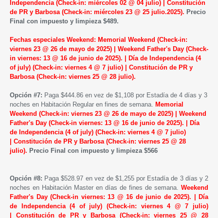
Independencia
(Check-in:
miércoles
02 @ 04 julio) | Constitución
de PR y Barbosa (Check-in: miércoles 23 @ 25 julio.2025).
Precio
Final con impuesto y limpieza $489.
Fechas especiales Weekend
:
Memorial Weekend
(Check-in:
viernes
23
@ 26 de mayo de 2025) | Weekend Father's Day (Check-
in viernes: 13 @ 16 de junio de 2025). |
Día de Independencia (4
of july)
(Check-in:
viernes
4 @ 7 julio) |
Constitución de PR y
Barbosa
(Check-in: viernes
25 @ 28 julio).
Opción #7:
Paga $444.86 en vez de $1,108 por Estadía de 4 días y 3
noches en Habitación Regular en fines de semana.
Memorial
Weekend
(Check-in: viernes
23
@ 26 de mayo de 2025) | Weekend
Father's Day (Check-in viernes: 13 @ 16 de junio de 2025). |
Día
de Independencia (4 of july)
(Check-in:
viernes
4 @ 7 julio)
|
Constitución de PR y Barbosa
(Check-in: viernes
25 @ 28
julio).
Precio Final con impuesto y limpieza $566
Opción #8:
Paga $528.97 en vez de $1,255 por Estadía de 3 días y 2
noches en Habitación Master en días de fines de semana.
Weekend
Father's Day (Check-in viernes: 13 @ 16 de junio de 2025). |
Día
de Independencia (4 of july)
(Check-in:
viernes
4 @ 7 julio)
|
Constitución de PR y Barbosa
(Check-in: viernes
25 @ 28