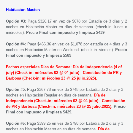
Habitación Master:
Opción #3:
Paga $326.17 en vez de $678 por Estadía de 3 días y 2
noches en Habitación Master en días de semana. (check-in: lunes o
miércoles).
Precio Final con impuesto y limpieza $439
Opción #4:
Paga $466.36 en vez de $1,078 por estadía de 4 días y 3
noches en Habitación Master en
Weekend
. (check-in: viernes).
Precio
Final con impuesto y limpieza $589
Fechas especiales Días de Semana: Día de Independencia (4 of
july) (Check-in:
miércoles
02 @ 04 julio) | Constitución de PR y
Barbosa (Check-in: miércoles 23 @ 25 julio.2025).
Opción #5:
Paga $367.78 en vez de $748 por Estadía de 2 días y 3
noches en Habitación Regular en días de semana.
Día de
Independencia
(Check-in:
miércoles
02 @ 04 julio) | Constitución
de PR y Barbosa (Check-in: miércoles 23 @ 25 julio.2025).
Precio
Final con impuesto y limpieza $429.
Opción #6:
Paga $399.26 en vez de $798 por Estadía de 2 días y 3
noches en Habitación Master en en días de semana.
Día de