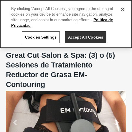
ACCEDE TU CUENTA
|
REGÍSTRATE HOY
By clicking “Accept All Cookies”, you agree to the storing of
cookies on your device to enhance site navigation, analyze
site usage, and assist in our marketing efforts.
Politica de
Privacidad
Cookies Settings
Accept All Cookies
Home
Great Cut Salon & Spa, Arecibo
Great Cut Salon & Spa: (3) o (5)
Sesiones de Tratamiento
Reductor de Grasa EM-
Contouring
Previous
Next