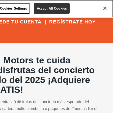
Cookies Settings
Accept All Cookies
EDE TU CUENTA
|
REGÍSTRATE HOY
 Motors te cuida
disfrutas del concierto
o del 2025 ¡Adquiere
ATIS!
ientras tú disfrutas del concierto más esperado del
u cartera, bulto, sombrilla o paquetes del “merch”. En el