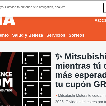
 your device to enhance site navigation, analyze
ACC
iento
Salud y Belleza
Servicios
Sorteos
✨ Mitsubishi
mientras tú 
más esperad
tu cupón GR
Mitsubishi Motors te cuida m
2025. Olvídate del estrés por t