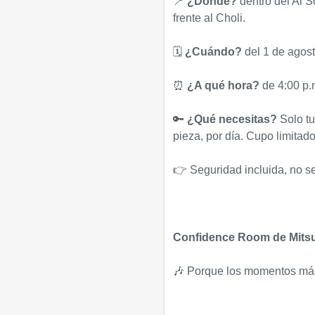
📍
¿Dónde?
dentro del Al S
frente al Choli.
🗓
¿Cuándo?
del 1 de agost
⏰
¿A qué hora?
de 4:00 p.
🔑
¿Qué necesitas?
Solo tu
pieza, por día. Cupo limitad
👉 Seguridad incluida, no se
Confidence Room de Mitsu
🎶 Porque los momentos más 