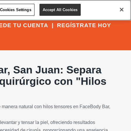
Cookies Settings
Accept All Cookies
EDE TU CUENTA
|
REGÍSTRATE HOY
r, San Juan: Separa
 quirúrgico con "Hilos
de manera natural con hilos tensores en FaceBody Bar,
evantar y tensar la piel, ofreciendo resultados
 necesidad de cirugía, proporcionando una apariencia