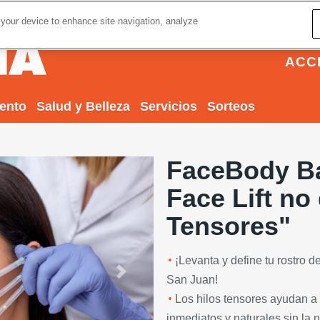
 your device to enhance site navigation, analyze
ACC
iento
Salud y Belleza
Servicios
Sorteos
FaceBody Ba
Face Lift no
Tensores"
¡Levanta y define tu rostro 
Next
San Juan!
Los hilos tensores ayudan a l
inmediatos y naturales sin la