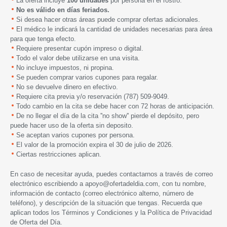
La oferta incluye
100 unidades
por persona en el rostro.
N
o es válido en días feriados.
Si desea hacer otras áreas puede comprar ofertas adicionales.
El médico le indicará la cantidad de unidades necesarias para área
para que tenga efecto.
Requiere presentar cupón impreso o digital.
Todo el valor debe utilizarse en una visita.
No incluye impuestos, ni propina.
Se pueden comprar varios cupones para regalar.
No se devuelve dinero en efectivo.
Requiere cita previa y/o reservación (787) 509-9049.
Todo cambio en la cita se debe hacer con 72 horas de anticipación.
De no llegar el día de la cita ''no show'' pierde el depósito, pero
puede hacer uso de la oferta sin deposito.
Se aceptan varios cupones por persona.
El valor de la promoción expira el 30 de julio de 2026.
Ciertas restricciones aplican.
En caso de necesitar ayuda, puedes contactarnos a través de correo
electrónico escribiendo a
apoyo@ofertadeldia.com
, con tu nombre,
información de contacto (correo electrónico alterno, número de
teléfono), y descripción de la situación que tengas. Recuerda que
aplican todos los
Términos y Condiciones
y la
Política de Privacidad
de Oferta del Día.