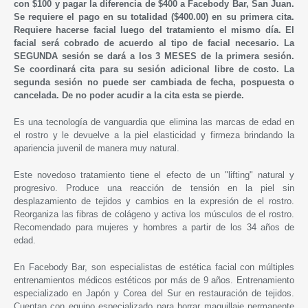
con $100 y pagar la diferencia de $400 a Facebody Bar, San Juan.
Se requiere el pago en su totalidad ($400.00) en su primera cita.
Requiere hacerse facial luego del tratamiento el mismo día. El
facial será cobrado de acuerdo al tipo de facial necesario. La
SEGUNDA sesión se dará a los 3 MESES de la primera sesión.
Se coordinará cita para su sesión adicional libre de costo. La
segunda sesión no puede ser cambiada de fecha, pospuesta o
cancelada. De no poder acudir a la cita esta se pierde.
Es una tecnología de vanguardia que elimina las marcas de edad en
el rostro y le devuelve a la piel elasticidad y firmeza brindando la
apariencia juvenil de manera muy natural.
Este novedoso tratamiento tiene el efecto de un "lifting" natural y
progresivo. Produce una reacción de tensión en la piel sin
desplazamiento de tejidos y cambios en la expresión de el rostro.
Reorganiza las fibras de colágeno y activa los músculos de el rostro.
Recomendado para mujeres y hombres a partir de los 34 años de
edad.
En Facebody Bar, son especialistas de estética facial con múltiples
entrenamientos médicos estéticos por más de 9 años. Entrenamiento
especializado en Japón y Corea del Sur en restauración de tejidos.
Cuentan con equipo especializado para borrar maquillaje permanente