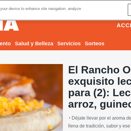
 your device to enhance site navigation, analyze
ACC
iento
Salud y Belleza
Servicios
Sorteos
El Rancho Or
exquisito l
para (2): Le
arroz, guine
Next
Déjate llevar por el aroma d
llena de tradición, sabor y es