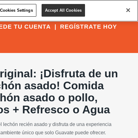
Cookies Settings
Accept All Cookies
EDE TU CUENTA
|
REGÍSTRATE HOY
iginal: ¡Disfruta de un
echón asado! Comida
chón asado o pollo,
os + Refresco o Agua
el lechón recién asado y disfruta de una experiencia
e ambiente único que solo Guavate puede ofrecer.