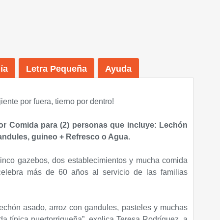
ía
Letra Pequeña
Ayuda
jiente por fuera, tierno por dentro!
or Comida para (2) personas que incluye: Lechón
gandules, guineo + Refresco o Agua.
cinco gazebos, dos establecimientos y mucha comida
celebra más de 60 años al servicio de las familias
lechón asado, arroz con gandules, pasteles y muchas
a típica puertorriqueña”, explica Teresa Rodríguez, a