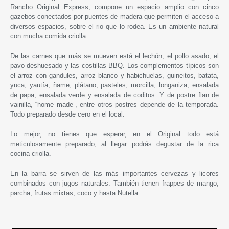
Rancho Original Express, compone un espacio amplio con cinco
gazebos conectados por puentes de madera que permiten el acceso a
diversos espacios, sobre el rio que lo rodea. Es un ambiente natural
con mucha comida criolla.
De las carnes que más se mueven está el lechón, el pollo asado, el
pavo deshuesado y las costillas BBQ. Los complementos típicos son
el arroz con gandules, arroz blanco y habichuelas, guineitos, batata,
yuca, yautía, ñame, plátano, pasteles, morcilla, longaniza, ensalada
de papa, ensalada verde y ensalada de coditos. Y de postre flan de
vainilla, “home made”, entre otros postres depende de la temporada.
Todo preparado desde cero en el local.
Lo mejor, no tienes que esperar, en el Original todo está
meticulosamente preparado; al llegar podrás degustar de la rica
cocina criolla.
En la barra se sirven de las más importantes cervezas y licores
combinados con jugos naturales. También tienen frappes de mango,
parcha, frutas mixtas, coco y hasta Nutella.