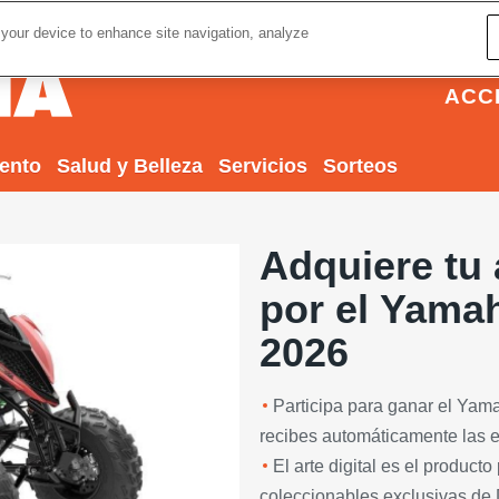
 your device to enhance site navigation, analyze
ACC
iento
Salud y Belleza
Servicios
Sorteos
Adquiere tu a
por el Yama
2026
Participa para ganar el Yama
Next
recibes automáticamente las en
El arte digital es el product
coleccionables exclusivas de D