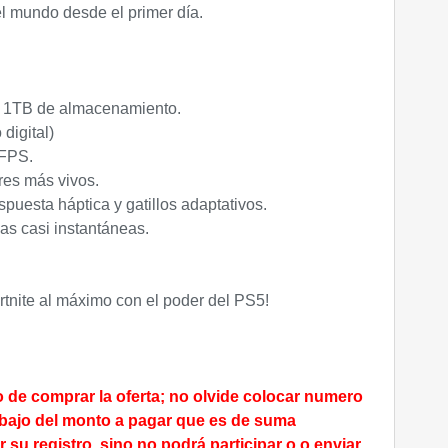
l mundo desde el primer día.
n 1TB de almacenamiento.
digital)
 FPS.
es más vivos.
uesta háptica y gatillos adaptativos.
as casi instantáneas.
rtnite al máximo con el poder del PS5!
e comprar la oferta; no olvide colocar numero
debajo del monto a pagar que es de suma
 su registro, sino no podrá participar o o enviar