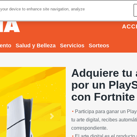
 your device to enhance site navigation, analyze
ACC
iento
Salud y Belleza
Servicios
Sorteos
Adquiere tu a
por un PlayS
con Fortnite
Participa para ganar un Play
Next
tu arte digital, recibes automá
correspondiente.
El arte digital es el product