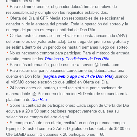
términos del sorteo.
Para redimir el premio, el ganador deberá firmar un relevo de
responsabilidad y cumplir con los requisitos establecidos.
Oferta del Día ni GFR Media son responsables de seleccionar el
ganador ni de la entrega del premio. Toda la operación del sorteo y la
entrega del premio es responsabilidad de Don Rifa.
Ciertas restricciones aplican. El valor minorista aproximado (ARV)
del premio es de [valor estimado]. La entrega del premio es gratuita y
se estima dentro de un periodo de hasta 4 semanas luego del sorteo.
No es necesario comprar para participar. Para el método de entrada
gratuita, consulte los
Términos y Condiciones de Don Rifa.
Para más información, puede escribir a: service@donrifa.com.
Para recibir sus participaciones correctamente, deberá crear una
cuenta en Don Rifa (
página web
o
app móvil de Don Rifa
)
usando
el MISMO correo electrónico que utilizó en Oferta del Día.
24 horas antes del sorteo, usted recibirá sus participaciones de
manera doble: 📩 Por correo electrónico 📲 Dentro de su cuenta en la
plataforma de
Don Rifa.
Sobre la cantidad de participaciones: Cada cupón de Oferta del Día
equivale a 20 o 50 participaciones respectivamente cual sea su
selección de compra del arte digital.
Si compra más de una oferta, recibirá un cupón por cada compra.
Ejemplo: Si usted compra 3 Artes Digitales en las ofertas de $2.00 en
OfertaDelDia.com: 3 cupones x 20 participaciones = 60