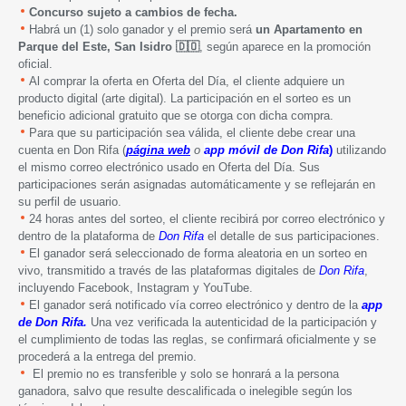
Concurso sujeto a cambios de fecha.
Habrá un (1) solo ganador y el premio será
un Apartamento en
Parque del Este, San Isidro 🇩🇴
, según aparece en la promoción
oficial.
Al comprar la oferta en Oferta del Día, el cliente adquiere un
producto digital (arte digital). La participación en el sorteo es un
beneficio adicional gratuito que se otorga con dicha compra.
Para que su participación sea válida, el cliente debe crear una
cuenta en Don Rifa (
página web
o
app móvil de Don Rifa
)
utilizando
el mismo correo electrónico usado en Oferta del Día. Sus
participaciones serán asignadas automáticamente y se reflejarán en
su perfil de usuario.
24 horas antes del sorteo, el cliente recibirá por correo electrónico y
dentro de la plataforma de
Don Rifa
el detalle de sus participaciones.
El ganador será seleccionado de forma aleatoria en un sorteo en
vivo, transmitido a través de las plataformas digitales de
Don Rifa
,
incluyendo Facebook, Instagram y YouTube.
El ganador será notificado vía correo electrónico y dentro de la
app
de Don Rifa.
Una vez verificada la autenticidad de la participación y
el cumplimiento de todas las reglas, se confirmará oficialmente y se
procederá a la entrega del premio.
El premio no es transferible y solo se honrará a la persona
ganadora, salvo que resulte descalificada o inelegible según los