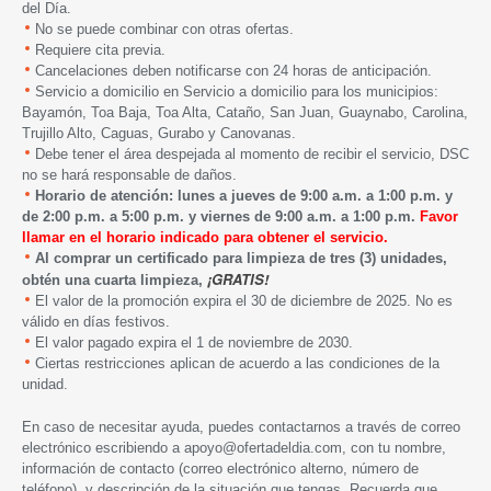
del Día.
No se puede combinar con otras ofertas.
Requiere cita previa.
Cancelaciones deben notificarse con 24 horas de anticipación.
Servicio a domicilio en Servicio a domicilio para los municipios:
Bayamón, Toa Baja, Toa Alta, Cataño, San Juan, Guaynabo, Carolina,
Trujillo Alto, Caguas, Gurabo y Canovanas.
Debe tener el área despejada al momento de recibir el servicio, DSC
no se hará responsable de daños.
Horario de atención: lunes a jueves de 9:00 a.m. a 1:00 p.m. y
de 2:00 p.m. a 5:00 p.m. y viernes de 9:00 a.m. a 1:00 p.m.
Favor
llamar en el horario indicado para obtener el servicio.
Al comprar un certificado para limpieza de tres (3) unidades,
¡GRATIS!
obtén una cuarta limpieza,
El valor de la promoción expira el 30 de diciembre de 2025. No es
válido en días festivos.
El valor pagado expira el 1 de noviembre de 2030.
Ciertas restricciones aplican de acuerdo a las condiciones de la
unidad.
En caso de necesitar ayuda, puedes contactarnos a través de correo
electrónico escribiendo a
apoyo@ofertadeldia.com
, con tu nombre,
información de contacto (correo electrónico alterno, número de
teléfono), y descripción de la situación que tengas. Recuerda que