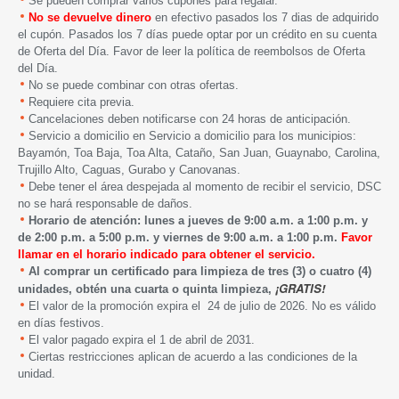
Se pueden comprar varios cupones para regalar.
No se devuelve dinero
en efectivo pasados los 7 dias de adquirido
el cupón. Pasados los 7 días puede optar por un crédito en su cuenta
de Oferta del Día. Favor de leer la política de reembolsos de Oferta
del Día.
No se puede combinar con otras ofertas.
Requiere cita previa.
Cancelaciones deben notificarse con 24 horas de anticipación.
Servicio a domicilio en Servicio a domicilio para los municipios:
Bayamón, Toa Baja, Toa Alta, Cataño, San Juan, Guaynabo, Carolina,
Trujillo Alto, Caguas, Gurabo y Canovanas.
Debe tener el área despejada al momento de recibir el servicio, DSC
no se hará responsable de daños.
Horario de atención: lunes a jueves de 9:00 a.m. a 1:00 p.m. y
de 2:00 p.m. a 5:00 p.m. y viernes de 9:00 a.m. a 1:00 p.m.
Favor
llamar en el horario indicado para obtener el servicio.
Al comprar un certificado para limpieza de tres (3) o cuatro (4)
¡GRATIS!
unidades, obtén una cuarta o quinta limpieza,
El valor de la promoción expira el 24 de julio de 2026. No es válido
en días festivos.
El valor pagado expira el 1 de abril de 2031.
Ciertas restricciones aplican de acuerdo a las condiciones de la
unidad.