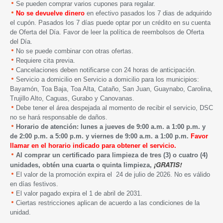
Se pueden comprar varios cupones para regalar.
No se devuelve dinero
en efectivo pasados los 7 dias de adquirido
el cupón. Pasados los 7 días puede optar por un crédito en su cuenta
de Oferta del Día. Favor de leer la política de reembolsos de Oferta
del Día.
No se puede combinar con otras ofertas.
Requiere cita previa.
Cancelaciones deben notificarse con 24 horas de anticipación.
Servicio a domicilio en Servicio a domicilio para los municipios:
Bayamón, Toa Baja, Toa Alta, Cataño, San Juan, Guaynabo, Carolina,
Trujillo Alto, Caguas, Gurabo y Canovanas.
Debe tener el área despejada al momento de recibir el servicio, DSC
no se hará responsable de daños.
Horario de atención: lunes a jueves de 9:00 a.m. a 1:00 p.m. y
de 2:00 p.m. a 5:00 p.m. y viernes de 9:00 a.m. a 1:00 p.m.
Favor
llamar en el horario indicado para obtener el servicio.
Al comprar un certificado para limpieza de tres (3) o cuatro (4)
¡GRATIS!
unidades, obtén una cuarta o quinta limpieza,
El valor de la promoción expira el 24 de julio de 2026. No es válido
en días festivos.
El valor pagado expira el 1 de abril de 2031.
Ciertas restricciones aplican de acuerdo a las condiciones de la
unidad.