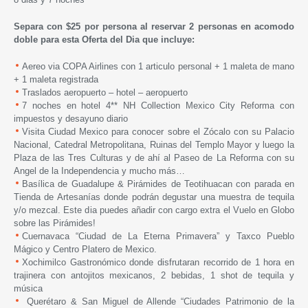
Separa con $25 por persona al reservar 2 personas en acomodo
doble para esta Oferta del Dia que incluye:
Aereo via COPA Airlines con 1 articulo personal + 1 maleta de mano
+ 1 maleta registrada
Traslados aeropuerto – hotel – aeropuerto
7 noches en hotel 4** NH Collection Mexico City Reforma con
impuestos y desayuno diario
Visita Ciudad Mexico para conocer sobre el Zócalo con su Palacio
Nacional, Catedral Metropolitana, Ruinas del Templo Mayor y luego la
Plaza de las Tres Culturas y de ahí al Paseo de La Reforma con su
Angel de la Independencia y mucho más…
Basílica de Guadalupe & Pirámides de Teotihuacan con parada en
Tienda de Artesanías donde podrán degustar una muestra de tequila
y/o mezcal. Este dia puedes añadir con cargo extra el Vuelo en Globo
sobre las Pirámides!
Cuernavaca “Ciudad de La Eterna Primavera” y Taxco Pueblo
Mágico y Centro Platero de Mexico.
Xochimilco Gastronómico donde disfrutaran recorrido de 1 hora en
trajinera con antojitos mexicanos, 2 bebidas, 1 shot de tequila y
música
Querétaro & San Miguel de Allende “Ciudades Patrimonio de la