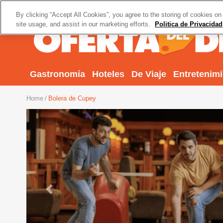
By clicking “Accept All Cookies”, you agree to the storing of cookies on
site usage, and assist in our marketing efforts.
Politica de Privacidad
Gastronomía
Hoteles
De Viaje
Entretenim
Home
Bolera de Cupey
Previous