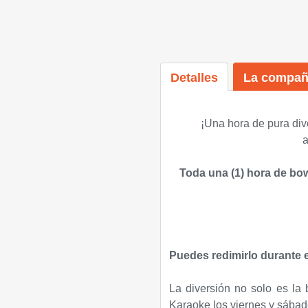
Detalles
La compañ
¡U
na hora de pura div
a
Toda una (1) hora de bow
Puedes redimirlo durante e
La diversión no solo es la
Karaoke los viernes y sábad