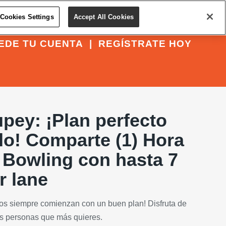
Cookies Settings
Accept All Cookies
EDE TU CUENTA
|
REGÍSTRATE HOY
pey: ¡Plan perfecto
o! Comparte (1) Hora
 Bowling con hasta 7
r lane
os siempre comienzan con un buen plan! Disfruta de
as personas que más quieres.