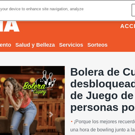
 your device to enhance site navigation, analyze
ACC
iento
Salud y Belleza
Servicios
Sorteos
Bolera de Cu
desbloquead
de Juego de
personas po
Next
¡Porque los mejores recuerd
una hora de bowling junto a l