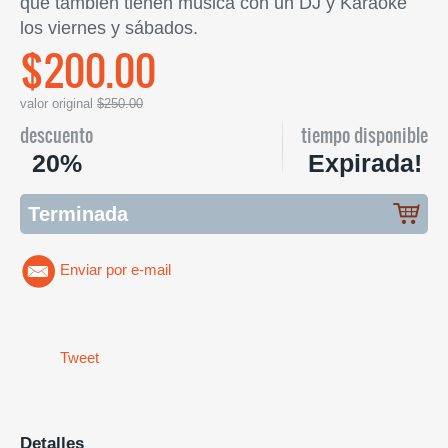
que también tienen música con un DJ y Karaoke
los viernes y sábados.
$200.00
valor original
$250.00
descuento
tiempo disponible
20%
Expirada!
Terminada
Enviar por e-mail
Tweet
Detalles