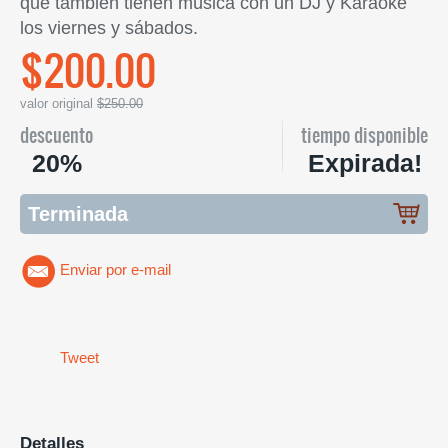
que también tienen música con un DJ y Karaoke
los viernes y sábados.
$200.00
valor original
$250.00
descuento
tiempo disponible
20%
Expirada!
Terminada
Enviar por e-mail
Tweet
Detalles