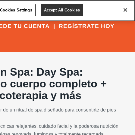
Cookies Settings
Accept All Cookies
EDE TU CUENTA
|
REGÍSTRATE HOY
n Spa: Day Spa:
o cuerpo completo +
ocoterapia y más
r de un ritual de spa diseñado para consentirte de pies
icas relajantes, cuidado facial y la poderosa nutrición
algas renovada, luminosa y totalmente recargada.