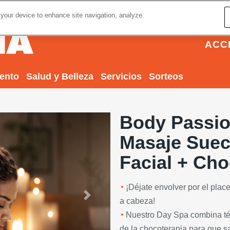
 your device to enhance site navigation, analyze
ACC
iento
Salud y Belleza
Servicios
Sorteos
Body Passio
Masaje Suec
Facial + Ch
¡Déjate envolver por el place
Next
a cabeza!
Nuestro Day Spa combina técn
de la chocoterapia para que s