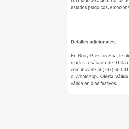
Un modo de actuar de los ace
estados psíquicos, emociona
Detalles adicionales:
En Body Passion Spa, te at
martes a sábado de 9:00a.m
comunicarte al (787) 600-91
o WhatsApp.
Oferta válid
válida en días festivos.