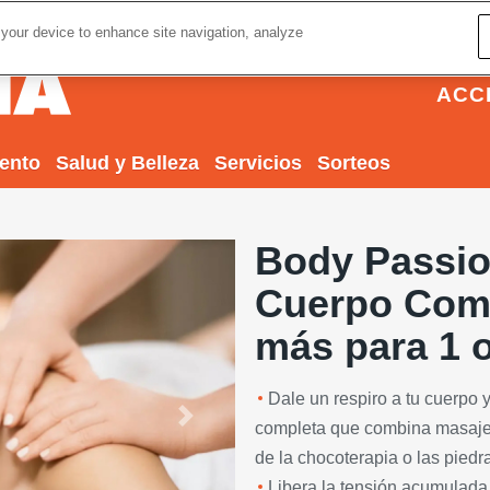
 your device to enhance site navigation, analyze
ACC
iento
Salud y Belleza
Servicios
Sorteos
Body Passio
Cuerpo Comp
más para 1 
Dale un respiro a tu cuerpo y
Next
completa que combina masaje s
de la chocoterapia o las piedr
Libera la tensión acumulada,