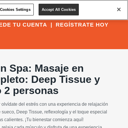
Cookies Settings
Accept All Cookies
EDE TU CUENTA
|
REGÍSTRATE HOY
n Spa: Masaje en
leto: Deep Tissue y
o 2 personas
 olvídate del estrés con una experiencia de relajación
ueco, Deep Tissue, reflexología y el toque especial
as calientes. ¡Tu bienestar comienza aquí!
 relaja cada músculo y disfruta de una experiencia