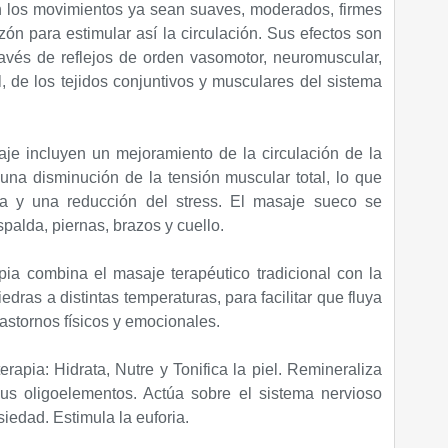
an los movimientos ya sean suaves, moderados, firmes
azón para estimular así la circulación. Sus efectos son
ravés de reflejos de orden vasomotor, neuromuscular,
l, de los tejidos conjuntivos y musculares del sistema
je incluyen un mejoramiento de la circulación de la
 una disminución de la tensión muscular total, lo que
ica y una reducción del stress. El masaje sueco se
palda, piernas, brazos y cuello.
apia combina el masaje terapéutico tradicional con la
iedras a distintas temperaturas, para facilitar que fluya
 trastornos físicos y emocionales.
terapia:
Hidrata, Nutre y Tonifica la piel. Remineraliza
us oligoelementos. Actúa sobre el sistema nervioso
iedad. Estimula la euforia.