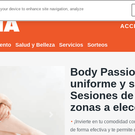
 your device to enhance site navigation, analyze
ACC
iento
Salud y Belleza
Servicios
Sorteos
Body Passio
uniforme y s
Sesiones de
zonas a elec
Next
¡Invierte en tu comodidad con
de forma efectiva y te permite 