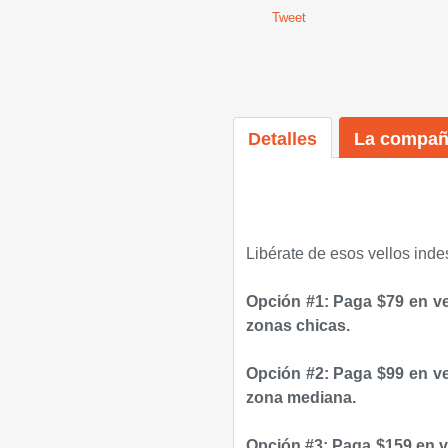
Tweet
Detalles
La compañ
Libérate de esos vellos ind
Opción #1: Paga $79 en ve
zonas chicas.
Opción #2: Paga $99 en ve
zona mediana.
Opción #3: Paga $159 en v