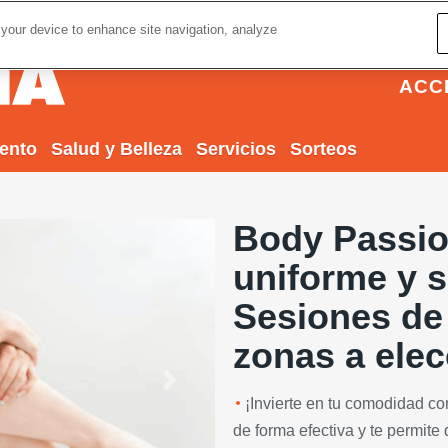
 your device to enhance site navigation, analyze
ACC
iento
Salud y Belleza
Servicios
Sorteos
Body Passio
uniforme y s
Sesiones de
zonas a elec
Next
¡Invierte en tu comodidad con
de forma efectiva y te permite 