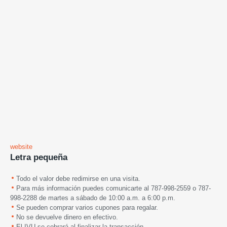
website
Letra pequeña
Todo el valor debe redimirse en una visita.
Para más información puedes comunicarte al 787-998-2559 o 787-
998-2288
de martes a sábado de 10:00 a.m. a 6:00 p.m.
Se pueden comprar varios cupones para regalar.
No se devuelve dinero en efectivo.
El IVU se cobrará al finalizar la transacción.