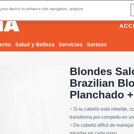
 your device to enhance site navigation, analyze
ACC
iento
Salud y Belleza
Servicios
Sorteos
Blondes Sal
Brazilian Bl
Planchado +
Si tu cabello está rebelde, c
Next
transforma por completo en un
De cabello difícil de manejar
miradas en cada paso.