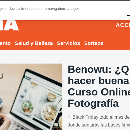
 your device to enhance site navigation, analyze
ACC
iento
Salud y Belleza
Servicios
Sorteos
Benowu: ¿Qu
hacer buena
Curso Online 
Fotografía
Next
¡Black Friday todo el mes de
donde sentarás las bases firmes